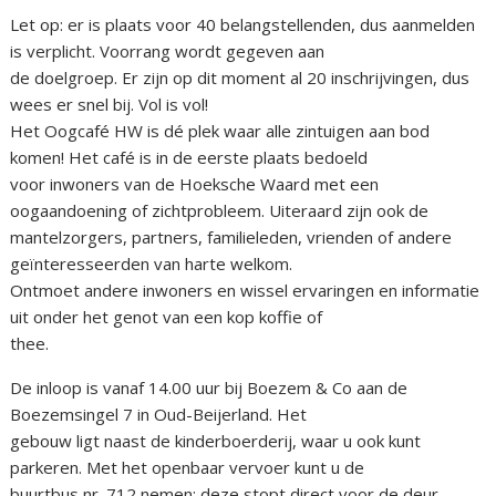
Let op: er is plaats voor 40 belangstellenden, dus aanmelden
is verplicht. Voorrang wordt gegeven aan
de doelgroep. Er zijn op dit moment al 20 inschrijvingen, dus
wees er snel bij. Vol is vol!
Het Oogcafé HW is dé plek waar alle zintuigen aan bod
komen! Het café is in de eerste plaats bedoeld
voor inwoners van de Hoeksche Waard met een
oogaandoening of zichtprobleem. Uiteraard zijn ook de
mantelzorgers, partners, familieleden, vrienden of andere
geïnteresseerden van harte welkom.
Ontmoet andere inwoners en wissel ervaringen en informatie
uit onder het genot van een kop koffie of
thee.
De inloop is vanaf 14.00 uur bij Boezem & Co aan de
Boezemsingel 7 in Oud-Beijerland. Het
gebouw ligt naast de kinderboerderij, waar u ook kunt
parkeren. Met het openbaar vervoer kunt u de
buurtbus nr. 712 nemen; deze stopt direct voor de deur.