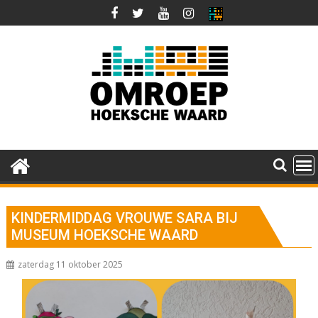
Ga
naar
de
inhoud
KINDERMIDDAG VROUWE SARA BIJ
MUSEUM HOEKSCHE WAARD
zaterdag 11 oktober 2025