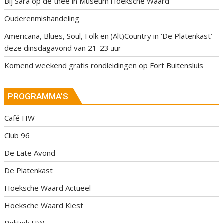
Bij Sara op de thee in Museum Hoeksche Waard
Ouderenmishandeling
Americana, Blues, Soul, Folk en (Alt)Country in ‘De Platenkast’
deze dinsdagavond van 21-23 uur
Komend weekend gratis rondleidingen op Fort Buitensluis
PROGRAMMA’S
Café HW
Club 96
De Late Avond
De Platenkast
Hoeksche Waard Actueel
Hoeksche Waard Kiest
Politiek HW