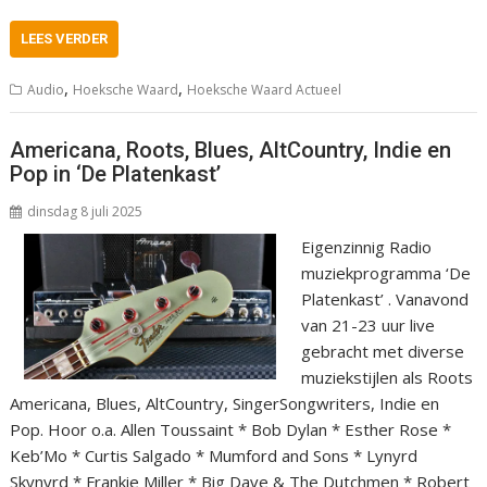
LEES VERDER
,
,
Audio
Hoeksche Waard
Hoeksche Waard Actueel
Americana, Roots, Blues, AltCountry, Indie en
Pop in ‘De Platenkast’
dinsdag 8 juli 2025
Eigenzinnig Radio
muziekprogramma ‘De
Platenkast’ . Vanavond
van 21-23 uur live
gebracht met diverse
muziekstijlen als Roots
Americana, Blues, AltCountry, SingerSongwriters, Indie en
Pop. Hoor o.a. Allen Toussaint * Bob Dylan * Esther Rose *
Keb’Mo * Curtis Salgado * Mumford and Sons * Lynyrd
Skynyrd * Frankie Miller * Big Dave & The Dutchmen * Robert