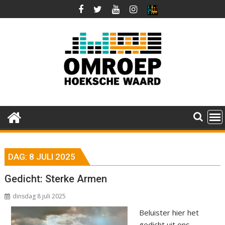
Ga
naar
de
inhoud
DAG:
8 JULI 2025
Gedicht: Sterke Armen
dinsdag 8 juli 2025
Beluister hier het
gedicht uit ons