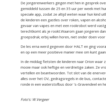
De jongerenwerkers gingen met hen in gesprek over
gemiddeld tussen de 25 en 35 uur per week met hun 
speciale app, zodat ze altijd weten waar hun kind ui
de kinderen een gastles over roken, vapen en alcohol
gevaar van vapes en met een rookrobot werd vastgeste
terechtkomt als je rookt.Waarom gaan jongeren dan
groepsdruk; erbij willen horen, niet onder doen voor
De les erna werd gegeven door HALT en ging vooral
en op een meer positieve manier mee om kunt gaan. Be
In de middag fietsten de kinderen naar Orion waar 
mooie maar ook heftige en verdrietige zaken. Ze vroe
vertellen en beantwoorden. Tot slot van de enerv
alles over het OV, gedragsregels in de bus, contac
ronde in een waterstofbus door ‘s-Gravendeel en het
Foto’s: W.Vergeer