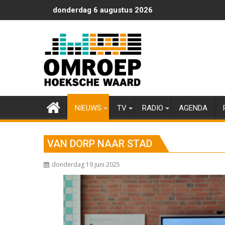
Ga
donderdag 6 augustus 2026
naar
de
inhoud
NIEUWS
TV
RADIO
AGENDA
VAN DORP NAAR STAD
donderdag 19 juni 2025