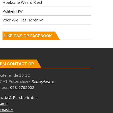
Hoeksche Waard Kiest
Politiek HW
Voor Wie Het Horen Wil
LIKE ONS OP FACEBOOK
EM CONTACT OP
outeneinde 20-22
7 AT Puttershoek
Routeplanner
efoon:
078-6762002
actie & Persberichten
lame
master