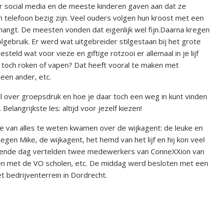
 social media en de meeste kinderen gaven aan dat ze
telefoon bezig zijn. Veel ouders volgen hun kroost met een
thangt. De meesten vonden dat eigenlijk wel fijn.Daarna kregen
gebruik. Er werd wat uitgebreider stilgestaan bij het grote
ld wat voor vieze en giftige rotzooi er allemaal in je lijf
 toch roken of vapen? Dat heeft vooral te maken met
 een ander, etc.
 over groepsdruk en hoe je daar toch een weg in kunt vinden
langrijkste les: altijd voor jezelf kiezen!
ze van alles te weten kwamen over de wijkagent: de leuke en
gen Mike, de wijkagent, het hemd van het lijf en hij kon veel
erende dag vertelden twee medewerkers van ConneXXion van
ten met de VO scholen, etc. De middag werd besloten met een
 bedrijventerrein in Dordrecht.