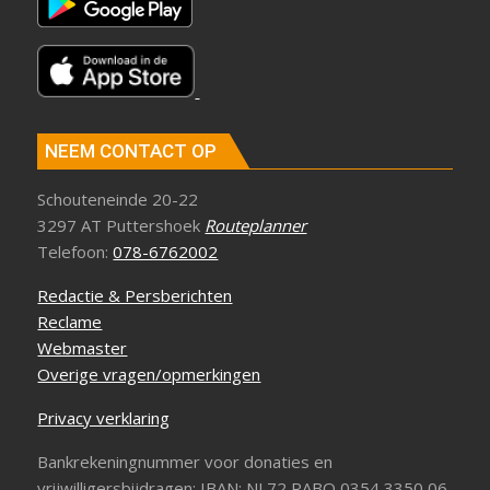
NEEM CONTACT OP
Schouteneinde 20-22
3297 AT Puttershoek
Routeplanner
Telefoon:
078-6762002
Redactie & Persberichten
Reclame
Webmaster
Overige vragen/opmerkingen
Privacy verklaring
Bankrekeningnummer voor donaties en
vrijwilligersbijdragen: IBAN: NL72 RABO 0354 3350 06