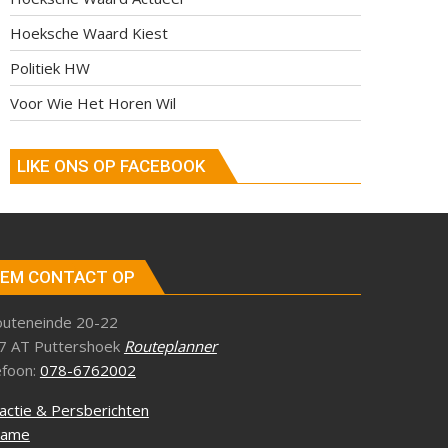
Hoeksche Waard Kiest
Politiek HW
Voor Wie Het Horen Wil
LIKE ONS OP FACEBOOK
EM CONTACT OP
outeneinde 20-22
7 AT Puttershoek
Routeplanner
efoon:
078-6762002
actie & Persberichten
lame