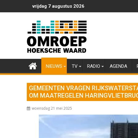
Ga
vrijdag 7 augustus 2026
naar
de
inhoud
NIEUWS
TV
RADIO
AGENDA
GEMEENTEN VRAGEN RIJKSWATERST
OM MAATREGELEN HARINGVLIETBRU
woensdag 21 mei 2025