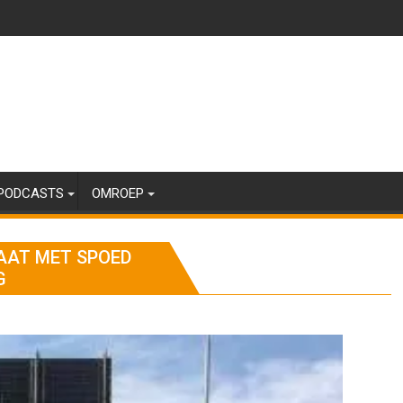
PODCASTS
OMROEP
AAT MET SPOED
G