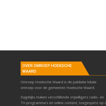
OVER OMROEP HOEKSCHE
WAARD
Omroep Hoeksche Waard is de publieke lokale
omroep voor de gemeente Hoeksche Waard.
Dagelijks maken verschillende vrijwilligers radio- en
TV-programma’s en online content, toegespitst op 