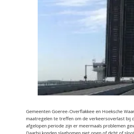
Gemeenten Goeree-Overflakkee en Hoeksche Waard
maatregelen te treffen om de verkeersoverlast bij d
afgelopen periode zijn er meermaals problemen gewe
Daarbij konden slagbomen niet open of dicht of sloot