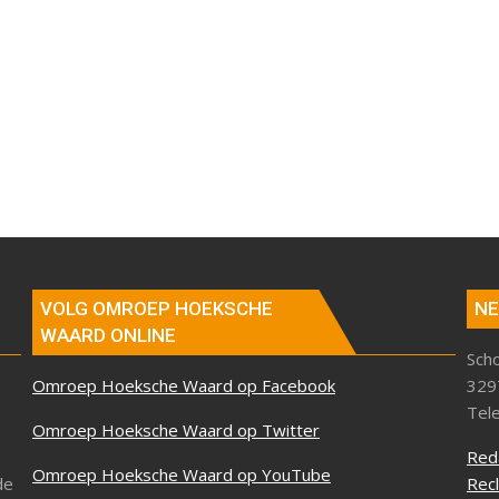
VOLG OMROEP HOEKSCHE
NE
WAARD ONLINE
Sch
Omroep Hoeksche Waard op Facebook
329
Tel
Omroep Hoeksche Waard op Twitter
Red
Omroep Hoeksche Waard op YouTube
de
Rec