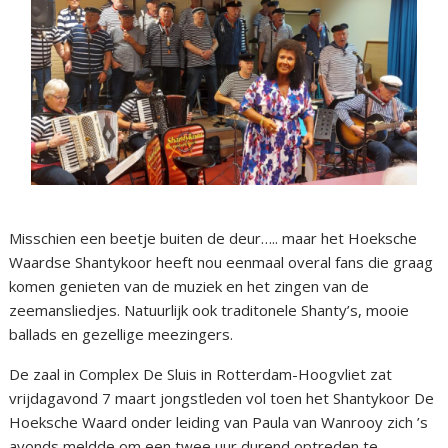
Misschien een beetje buiten de deur….. maar het Hoeksche
Waardse Shantykoor heeft nou eenmaal overal fans die graag
komen genieten van de muziek en het zingen van de
zeemansliedjes. Natuurlijk ook traditonele Shanty’s, mooie
ballads en gezellige meezingers.
De zaal in Complex De Sluis in Rotterdam-Hoogvliet zat
vrijdagavond 7 maart jongstleden vol toen het Shantykoor De
Hoeksche Waard onder leiding van Paula van Wanrooy zich ’s
avonds meldde om een twee uur durend optreden te