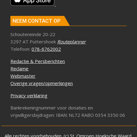
NEEM CONTACT OP
Schouteneinde 20-22
3297 AT Puttershoek
Routeplanner
Telefoon:
078-6762002
Redactie & Persberichten
Reclame
Webmaster
Overige vragen/opmerkingen
Privacy verklaring
Bankrekeningnummer voor donaties en
vrijwilligersbijdragen: IBAN: NL72 RABO 0354 3350 06
Alle rechten voorbehouden. (c) St. Omroep Hoeksche Waard.