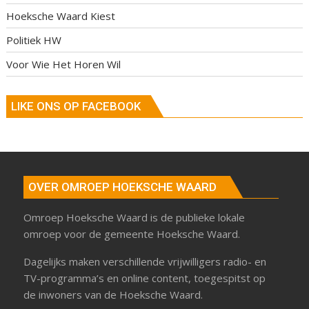
Hoeksche Waard Kiest
Politiek HW
Voor Wie Het Horen Wil
LIKE ONS OP FACEBOOK
OVER OMROEP HOEKSCHE WAARD
Omroep Hoeksche Waard is de publieke lokale
omroep voor de gemeente Hoeksche Waard.
Dagelijks maken verschillende vrijwilligers radio- en
TV-programma’s en online content, toegespitst op
de inwoners van de Hoeksche Waard.