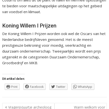
Cosun is om alles uit de plant te halen en hiermee oplossingen
te bieden voor maatschappelijke uitdagingen op het gebied
van voedsel en klimaat.
Koning Willem I Prijzen
De Koning Willem I Prijzen worden ook wel de Oscars van het
Nederlandse bedrijfsleven genoemd. Het is de meest
prestigieuze bekroning voor moedig, veerkrachtig en
duurzaam ondernemerschap. Tweejaarlijks wordt een prijs
uitgereikt in de categorieën Duurzaam Ondernemerschap,
Grootbedrijf en MKB.
Dit artikel delen:
Print
Facebook
Twitter
WhatsApp
Berichtnavigatie
Vragen(v)uurtje archeoloog
Warm welkom voor