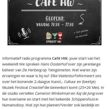
Informatief radio programma
Café HW
, jouw start van het
weekend! We spreken
Hans Oosterhof
over zijn jarenlange
beheer van
De Herberg
op Tiengemeten. Wat waren zijn
ervaringen en waar is hij nu?
Elke Veelenturf
informeert ons
over het komende 2-daagse Kunst,- Cultuur en (beetje)
Muziek Festival
Creactief
die binnenkort komt (25+26 Mei). In
de studio vertellen
Cameron Winkelman
en
Kaj de Jong
over
hun overname en start met het bekende
Schippershuis
in
Numansdorp. Wat zijn hun plannen?Verder ook landelijk en