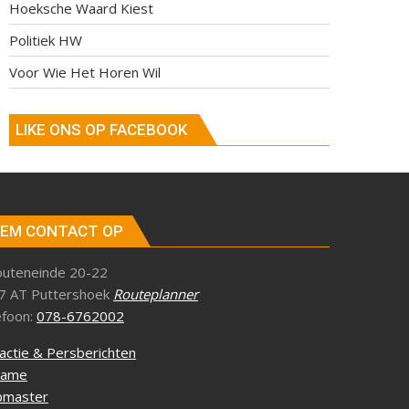
Hoeksche Waard Kiest
Politiek HW
Voor Wie Het Horen Wil
LIKE ONS OP FACEBOOK
EM CONTACT OP
outeneinde 20-22
7 AT Puttershoek
Routeplanner
efoon:
078-6762002
actie & Persberichten
lame
master