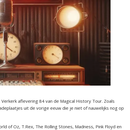
erkerk aflevering 84 van de Magical History Tour. Zoals
deplaatjes uit de vorige eeuw die je niet of nauwelijks nog op
rld of Oz, T.Rex, The Rolling Stones, Madness, Pink Floyd en