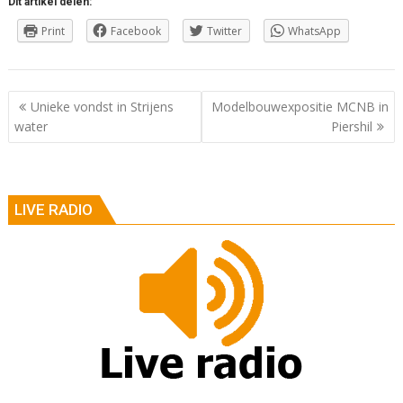
Dit artikel delen:
Print
Facebook
Twitter
WhatsApp
Berichtnavigatie
Unieke vondst in Strijens
Modelbouwexpositie MCNB in
water
Piershil
LIVE RADIO