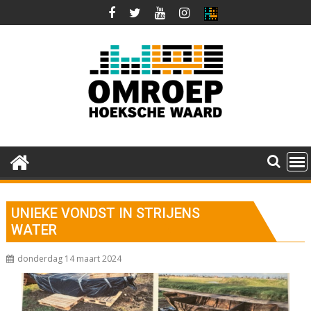
Ga
naar
de
inhoud
UNIEKE VONDST IN STRIJENS
WATER
donderdag 14 maart 2024