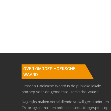
OVER OMROEP HOEKSCHE
WAARD
Omroep Hoeksche Waard is de publieke lokale
omroep voor de gemeente Hoeksche Waard.
Dagelijks maken verschillende vrijwilligers radio- en
TV-programma’s en online content, toegespitst op 