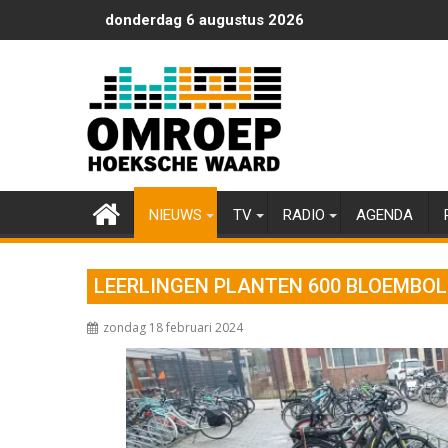
Ga
donderdag 6 augustus 2026
naar
de
inhoud
NIEUWS
TV
RADIO
AGENDA
LEERLINGEN PLANTEN 600 BLOEMBO
zondag 18 februari 2024