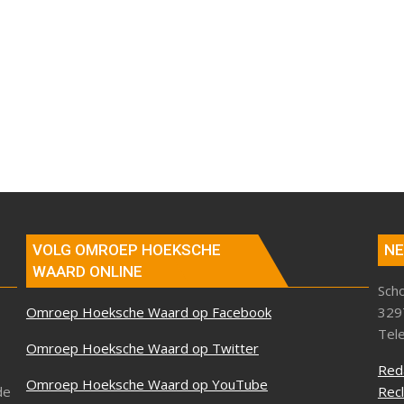
VOLG OMROEP HOEKSCHE
NE
WAARD ONLINE
Sch
Omroep Hoeksche Waard op Facebook
329
Tel
Omroep Hoeksche Waard op Twitter
Red
Omroep Hoeksche Waard op YouTube
de
Rec