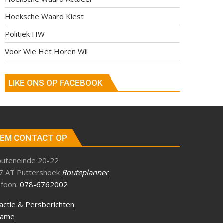
Hoeksche Waard Kiest
Politiek HW
Voor Wie Het Horen Wil
LIKE ONS OP FACEBOOK
EM CONTACT OP
outeneinde 20-22
7 AT Puttershoek
Routeplanner
efoon:
078-6762002
actie & Persberichten
lame