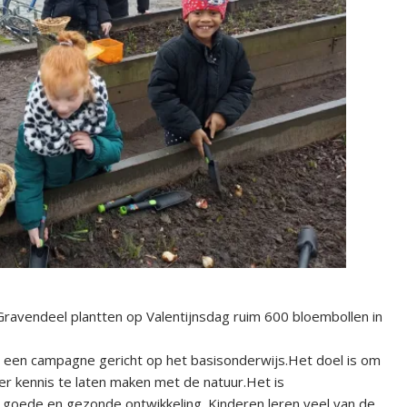
Gravendeel plantten op Valentijnsdag ruim 600 bloembollen in
is een campagne gericht op het basisonderwijs.Het doel is om
r kennis te laten maken met de natuur.Het is
 goede en gezonde ontwikkeling. Kinderen leren veel van de