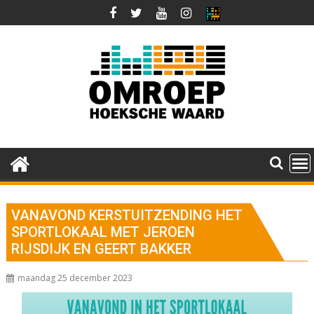
Ga
naar
de
inhoud
VANAVOND KERSTUITZENDING HET
SPORTLOKAAL MET JEROEN
RIJSDIJK EN GEERT BAKKER
maandag 25 december 2023