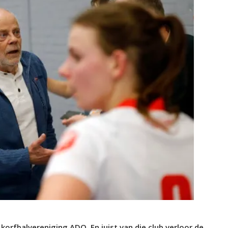
n korfbalvereniging ADO. En juist van die club verloor de