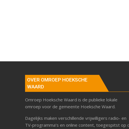
OVER OMROEP HOEKSCHE
WAARD
Omroep Hoeksche Waard is de publieke lokale
omroep voor de gemeente Hoeksche Waard.
Dagelijks maken verschillende vrijwilligers radio- en
TV-programma’s en online content, toegespitst op 