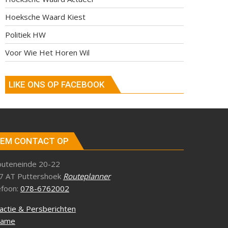
Hoeksche Waard Kiest
Politiek HW
Voor Wie Het Horen Wil
LIKE ONS OP FACEBOOK
EM CONTACT OP
outeneinde 20-22
7 AT Puttershoek
Routeplanner
efoon:
078-6762002
actie & Persberichten
lame