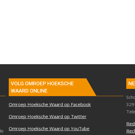
VOLG OMROEP HOEKSCHE
NE
WAARD ONLINE
Sch
Omroep Hoeksche Waard op Facebook
329
Tel
Omroep Hoeksche Waard op Twitter
Red
Omroep Hoeksche Waard op YouTube
de
Rec