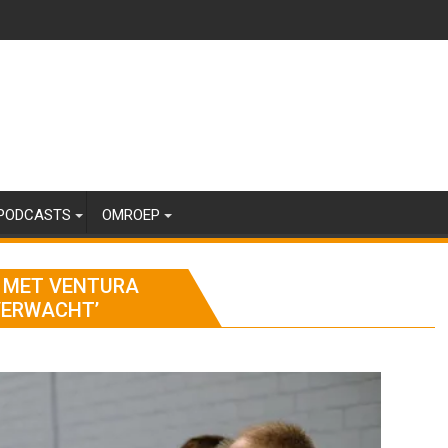
PODCASTS
OMROEP
T MET VENTURA
 VERWACHT’