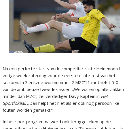
Na een perfecte start van de competitie zakte Heinenoord
vorige week zaterdag voor de eerste echte test van het
seizoen. In Zierikzee won nummer 2 MZC’11 met liefst 5-0
van de ambitieuze tweedeklasser. ,,We waren op alle vlakken
minder dan MZC”, zei verdediger Davy Kaptein in
Het
Sportlokaal
. ,,Dan helpt het niet als er ook nog persoonlijke
fouten worden gemaakt.”
In het sportprogramma werd ook teruggekeken op de
competitiestart van Heinenoord in de ‘Zeeuwse’ afdeling. ,,Je