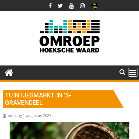
Ga
naar
de
inhoud
TUINTJESMARKT IN ’S-
GRAVENDEEL
dinsdag 1 augustus 2023