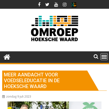
Ga
naar
de
inhoud
MEER AANDACHT VOOR
VOEDSELEDUCATIE IN DE
HOEKSCHE WAARD
zondag 9 juli 2023