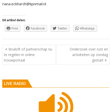
riana.eckhardt@kpnmail.nl.
Dit artikel delen:
Print
Facebook
Twitter
WhatsApp
Berichtnavigatie
Bruiloft of partnerschap nu
Onderzoek over rust en
te regelen in online
activiteiten op zondag
trouwportaal
gestart
LIVE RADIO