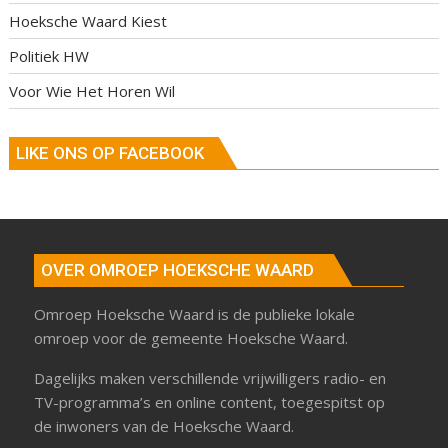
Hoeksche Waard Kiest
Politiek HW
Voor Wie Het Horen Wil
LIKE ONS OP FACEBOOK
OVER OMROEP HOEKSCHE WAARD
Omroep Hoeksche Waard is de publieke lokale
omroep voor de gemeente Hoeksche Waard.
Dagelijks maken verschillende vrijwilligers radio- en
TV-programma’s en online content, toegespitst op
de inwoners van de Hoeksche Waard.