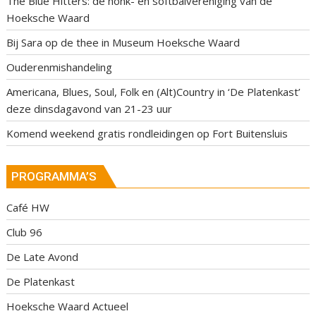
The Blue Hitters: dé honk- en softbalvereniging van de
Hoeksche Waard
Bij Sara op de thee in Museum Hoeksche Waard
Ouderenmishandeling
Americana, Blues, Soul, Folk en (Alt)Country in ‘De Platenkast’
deze dinsdagavond van 21-23 uur
Komend weekend gratis rondleidingen op Fort Buitensluis
PROGRAMMA’S
Café HW
Club 96
De Late Avond
De Platenkast
Hoeksche Waard Actueel