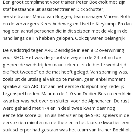
Een groot compliment voor trainer Peter Boekholt met zijn
staf bestaande uit assistenttrainer Dick Schutter,
hersteltrainer Marco van Ruggen, teammanager Vincent Both
en de verzorgers Kees Andeweg en Lisette Kleykamp. En dan
nog een aantal personen die in dit seizoen met de vlag in de
hand langs de lijn hebben gelopen. Ook zij waren belangrijk!
De wedstrijd tegen ARC 2 eindigde in een 8-2 overwinning
voor SHO. Het was de grootste zege in de 24 tot nu toe
gespeelde wedstrijden maar zeker niet de beste wedstrijd
die ”het tweede” op de mat heeft gelegd. Van spanning was,
zoals uit de uitslag al valt op te maken, geen enkel moment
sprake al kon ARC tot aan het eerste doelpunt nog redelijk
tegenspel bieden. Maar na de 1-0 van Dedier Bos na een klein
kwartier was het over en sluiten voor de Alphenaren. De rust
werd gehaald met 1-4 en in deel twee kwam daar nog
eenzelfde score bij. En als het vizier bij de SHO-spelers in de
eerste tien minuten na de thee en in het laatste kwartier een
stuk scherper had gestaan was het team van trainer Boekholt