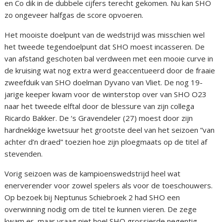
en Co dik in de dubbele cijfers terecht gekomen. Nu kan SHO
zo ongeveer halfgas de score opvoeren.
Het mooiste doelpunt van de wedstrijd was misschien wel
het tweede tegendoelpunt dat SHO moest incasseren. De
van afstand geschoten bal verdween met een mooie curve in
de kruising wat nog extra werd geaccentueerd door de fraaie
zweefduik van SHO doelman Dyvano van Vliet. De nog 19-
jarige keeper kwam voor de winterstop over van SHO O23
naar het tweede elftal door de blessure van zijn collega
Ricardo Bakker. De ‘s Gravendeler (27) moest door zijn
hardnekkige kwetsuur het grootste deel van het seizoen ”van
achter d’n draed” toezien hoe zijn ploegmaats op de titel af
stevenden.
Vorig seizoen was de kampioenswedstrijd heel wat
enerverender voor zowel spelers als voor de toeschouwers.
Op bezoek bij Neptunus Schiebroek 2 had SHO een
overwinning nodig om de titel te kunnen vieren. De zege
kwam er, maar vraag niet hoe! SHO grossierde negentig