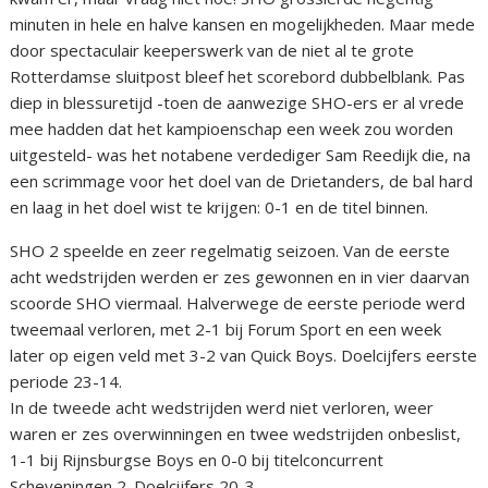
minuten in hele en halve kansen en mogelijkheden. Maar mede
door spectaculair keeperswerk van de niet al te grote
Rotterdamse sluitpost bleef het scorebord dubbelblank. Pas
diep in blessuretijd -toen de aanwezige SHO-ers er al vrede
mee hadden dat het kampioenschap een week zou worden
uitgesteld- was het notabene verdediger Sam Reedijk die, na
een scrimmage voor het doel van de Drietanders, de bal hard
en laag in het doel wist te krijgen: 0-1 en de titel binnen.
SHO 2 speelde en zeer regelmatig seizoen. Van de eerste
acht wedstrijden werden er zes gewonnen en in vier daarvan
scoorde SHO viermaal. Halverwege de eerste periode werd
tweemaal verloren, met 2-1 bij Forum Sport en een week
later op eigen veld met 3-2 van Quick Boys. Doelcijfers eerste
periode 23-14.
In de tweede acht wedstrijden werd niet verloren, weer
waren er zes overwinningen en twee wedstrijden onbeslist,
1-1 bij Rijnsburgse Boys en 0-0 bij titelconcurrent
Scheveningen 2. Doelcijfers 20-3