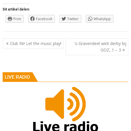
Dit artikel delen:
Print
Facebook
Twitter
WhatsApp
Berichtnavigatie
Club 96! Let the music play!
’s-Gravendeel wint derby bij
GOZ, 1 – 3
LIVE RADIO