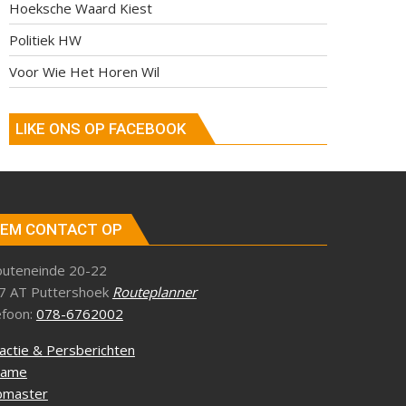
Hoeksche Waard Kiest
Politiek HW
Voor Wie Het Horen Wil
LIKE ONS OP FACEBOOK
EM CONTACT OP
outeneinde 20-22
7 AT Puttershoek
Routeplanner
efoon:
078-6762002
actie & Persberichten
lame
master