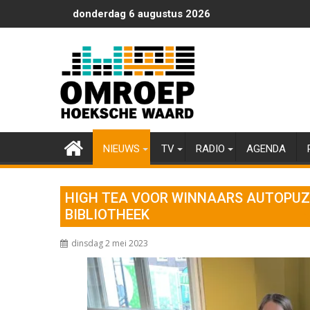
Ga
donderdag 6 augustus 2026
naar
de
inhoud
NIEUWS
TV
RADIO
AGENDA
HIGH TEA VOOR WINNAARS AUTOPU
BIBLIOTHEEK
dinsdag 2 mei 2023