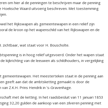
ren om hier al de penningen te beschrijven maar de penning
nte Hoeksche Waard uitvoerig beschreven. Met toestemming
ijen.
owel het Rijkswapen als gemeentewapen in een reliëf zijn
Vooral de kroon op het wapenschild van het Rijkswapen en de
B. zichtbaar, wat staat voor H. Bouscholte.
penning is in hoog reliëf uitgevoerd. Onder het wapen staat
 kijkrichting van de leeuwen als schildhouders, in vergelijking
het gemeentewapen. Het meesterteken staat in de penning aan
ken geeft aan dat de ambtsketting gemaakt is door de
van Z.K.H. Prins Hendrik in ’s-Gravenhage.
chaft met de ketting. In het raadsbesluit van 11 januari 1853
jziging 32,20 gulden de aankoop van een zilveren penning met