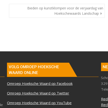
Bieden op kunstklompen voor de verjaardag van
Hoekschewaards Landschap
VOLG OMROEP HOEKSCHE
NE
WAARD ONLINE
Sch
Omroep Hoeksche Waard op Facebook
329
Tel
Omroep Hoeksche Waard op Twitter
Red
Omroep Hoeksche Waard op YouTube
de
Rec