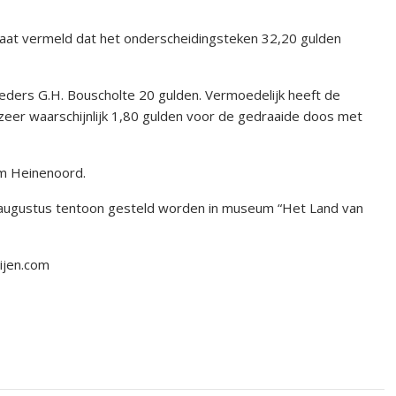
staat vermeld dat het onderscheidingsteken 32,20 gulden
eders G.H. Bouscholte 20 gulden. Vermoedelijk heeft de
zeer waarschijnlijk 1,80 gulden voor de gedraaide doos met
m Heinenoord.
6 augustus tentoon gesteld worden in museum “Het Land van
ijen.com