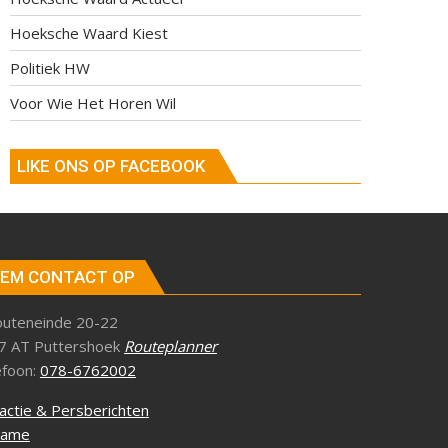
Hoeksche Waard Kiest
Politiek HW
Voor Wie Het Horen Wil
LIKE ONS OP FACEBOOK
EM CONTACT OP
outeneinde 20-22
7 AT Puttershoek
Routeplanner
efoon:
078-6762002
actie & Persberichten
lame