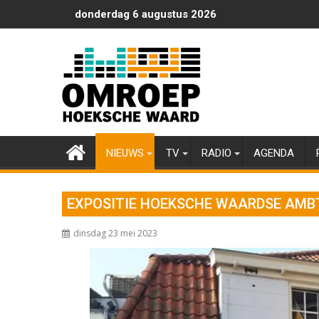
Ga
donderdag 6 augustus 2026
naar
de
inhoud
NIEUWS
TV
RADIO
AGENDA
EXPOSITIE HOEKSCHE WAARDSE AMB
dinsdag 23 mei 2023