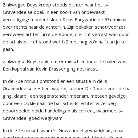
Zinkwegse Boys kroop steeds dichter naar het ’s-
Gravendeelse doel. In een soort van onbewaakt
verdedigingsmoment sloop Rens Burgwal in de 63e minuut
over rechts naar de achterlijn. Zijn bekeken schot/voorzet
verdween achter Jurre de Ronde, die licht verrast was door
de schuiver. Het stond wel 1-2 met nog zo’n half uurtje te
gaan.
Zinkwegse Boys rook, dat er misschien meer te halen was.
Een kopbal van Kevin Brasser ging net naast.
In de 70e minuut ontstond er een situatie in de ’s-
Gravendeelse zestien, waarbij keeper De Ronde voor de bal
ging, daarbij een tegenstander meenam, meteen gevolgd
door een tackle naar de bal. Scheidsrechter Vijverberg
beoordeelde beide handelingen als correct, waarmee ’s-
Gravendeel goed wegkwam.
In de 77e minuut kwam ’s-Gravendeel gevaarlijk uit, maar
werd met een overtreding even gestopt. Maurits Kuiper