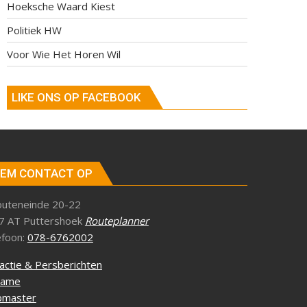
Hoeksche Waard Kiest
Politiek HW
Voor Wie Het Horen Wil
LIKE ONS OP FACEBOOK
EM CONTACT OP
outeneinde 20-22
7 AT Puttershoek
Routeplanner
efoon:
078-6762002
actie & Persberichten
lame
master