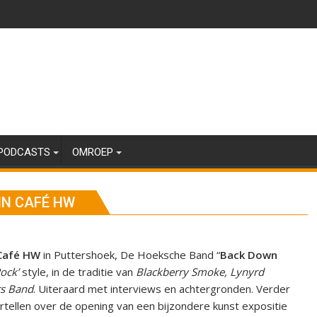
PODCASTS
OMROEP
IN CAFÉ HW
Café HW
in Puttershoek, De Hoeksche Band “
Back Down
ock’
style, in de traditie van
Blackberry Smoke, Lynyrd
rs Band
. Uiteraard met interviews en achtergronden. Verder
rtellen over de opening van een bijzondere kunst expositie