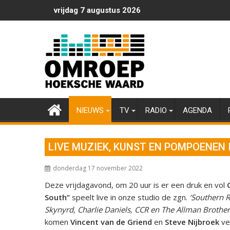
Ga
vrijdag 7 augustus 2026
naar
de
inhoud
NIEUWS
TV
RADIO
AGENDA
LIVE MUZIEK, KUNST EN POMPOENEN 
donderdag 17 november 2022
Deze vrijdagavond, om 20 uur is er een druk en vol
South”
speelt live in onze studio de zgn.
‘Southern R
Skynyrd, Charlie Daniels, CCR en The Allman Brothe
komen
Vincent van de Griend
en
Steve Nijbroek
ve