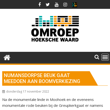
Ga
naar
de
inhoud
NUMANSDORPSE BEUK GAAT
MEEDOEN AAN BOOMVERKIEZING
donderdag 17 november 2022
Na de monumentale linde in Moohoek en de eveneens
monumentale rode beuken bij de Greupkerkgaat er namens