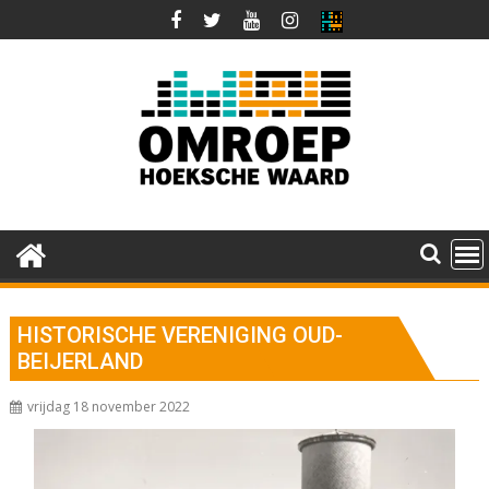
Ga
naar
de
inhoud
HISTORISCHE VERENIGING OUD-
BEIJERLAND
vrijdag 18 november 2022