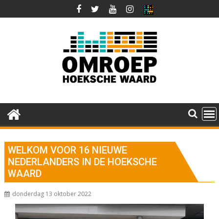
Ga
naar
de
inhoud
WELKOM VOOR 16 NIEUWE
NEDERLANDERS IN DE HOEKSCHE
WAARD
donderdag 13 oktober 2022