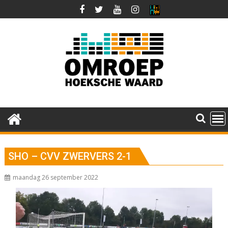
Ga
naar
de
inhoud
SHO – CVV ZWERVERS 2-1
maandag 26 september 2022