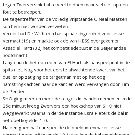
tegen Zwervers niet al te veel te doen maar viel niet op een
fout te betrappen.
De tegentreffer van de volledig vrijstaande O’Neal Maatsen
kon hem niet worden verweten.
Verder had De Wildt een basisplaats ingeruimd voor Jesse
Vermaat (19) en maakte ook de van HBSS overgekomen
Assad el Harti (32) het competitiedebuut in de Beijerlandse
hoofdmacht.
Lang duurde het optreden van El Harti als aanspeelpunt in de
spits niet. Nog voor het eerste afwachtende kwart van het
duel er op zat ging de targetman met op het oog
hamstringklachten naar de kant en werd vervangen door Tim
de Pender.
SHO ging meer en meer de teugels in handen nemen en in de
25e minuut kreeg Zwervers een hoekschop van SHO niet
weggewerkt waarna in derde instantie Esra Pieters de bal in
het doel kogelde: 1-0.
Na een goed half uur speelde de doelpuntenmaker Jesse
Vermaat goed vrij maar de 19-jarige kon de bal onvoldoende