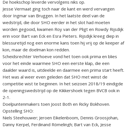
De hoekschop leverde vervolgens niks op.
Jesse Vermaat ging toch naar de kant en werd vervangen
door Ingmar van Bruggen. In het laatste deel van de
wedstrijd, die door SHO eerder in het slot had moeten
worden gegooid, kwamen Roy van der Pligt en Rowdy Rijsdijk
erin voor Bart van Eck en Esra Pieters. Rijsdijk kreeg diep in
blessuretijd nog een enorme kans toen hij vrij op de keeper af
kon, maar de doelman kon redden.
Scheidsrechter Verhoeve vond het toen ook prima en blies
voor het einde waarmee SHO een eerste klap, die een
daalder waard is, uitdeelde en daarmee een prima start heeft.
Het was al weer even geleden dat SHO met winst de
competitie wist te beginnen. In het seizoen 2018/19 eindigde
de openingswedstrijd op de Kikkershoek tegen BVCB ook in
2-1.
Doelpuntenmakers toen Joost Both en Ricky Bokhoven.
Opstelling SHO:
Niels Steehouwer; Jeroen Eikelenboom, Dennis Groosjohan,
Danny Kerpel, Ferdinand Römelingh; Bart van Eck, Jesse