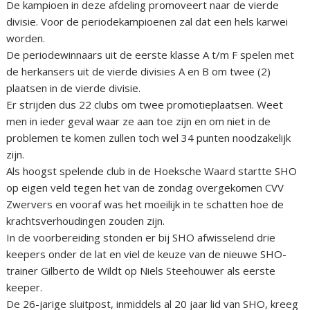
De kampioen in deze afdeling promoveert naar de vierde
divisie. Voor de periodekampioenen zal dat een hels karwei
worden.
De periodewinnaars uit de eerste klasse A t/m F spelen met
de herkansers uit de vierde divisies A en B om twee (2)
plaatsen in de vierde divisie.
Er strijden dus 22 clubs om twee promotieplaatsen. Weet
men in ieder geval waar ze aan toe zijn en om niet in de
problemen te komen zullen toch wel 34 punten noodzakelijk
zijn.
Als hoogst spelende club in de Hoeksche Waard startte SHO
op eigen veld tegen het van de zondag overgekomen CVV
Zwervers en vooraf was het moeilijk in te schatten hoe de
krachtsverhoudingen zouden zijn.
In de voorbereiding stonden er bij SHO afwisselend drie
keepers onder de lat en viel de keuze van de nieuwe SHO-
trainer Gilberto de Wildt op Niels Steehouwer als eerste
keeper.
De 26-jarige sluitpost, inmiddels al 20 jaar lid van SHO, kreeg