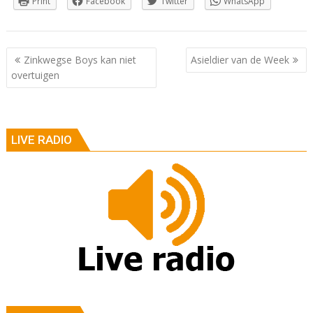
Print
Facebook
Twitter
WhatsApp
Berichtnavigatie
Zinkwegse Boys kan niet
Asieldier van de Week
overtuigen
LIVE RADIO