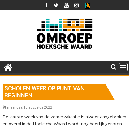
Ga
naar
de
inhoud
SCHOLEN WEER OP PUNT VAN
BEGINNEN
maandag 15 augustus 2022
De laatste week van de zomervakantie is alweer aangebroken
en overal in de Hoeksche Waard wordt nog heerlijk genoten