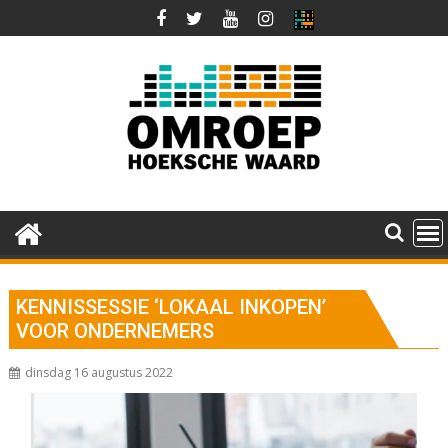
Ga
naar
de
inhoud
KENNISSESSIE ‘LOKAAL INKOPEN’
VOOR ONDERNEMERS
dinsdag 16 augustus 2022