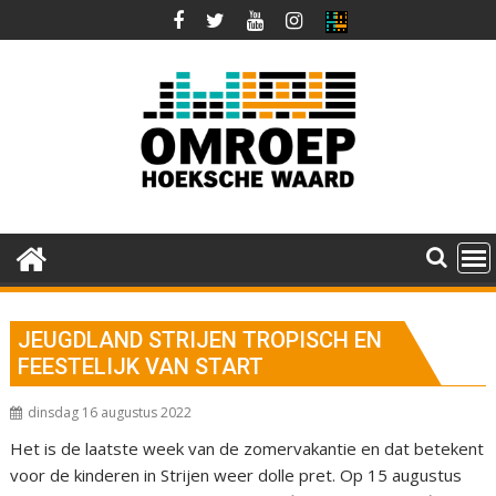
Ga
naar
de
inhoud
JEUGDLAND STRIJEN TROPISCH EN
FEESTELIJK VAN START
dinsdag 16 augustus 2022
Het is de laatste week van de zomervakantie en dat betekent
voor de kinderen in Strijen weer dolle pret. Op 15 augustus