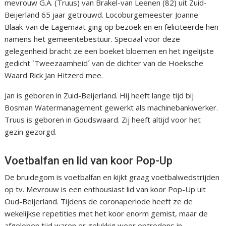
mevrouw G.A. (Truus) van Brakel-van Leenen (82) uit Zuid-
Beijerland 65 jaar getrouwd. Locoburgemeester Joanne
Blaak-van de Lagemaat ging op bezoek en en feliciteerde hen
namens het gemeentebestuur. Speciaal voor deze
gelegenheid bracht ze een boeket bloemen en het ingelijste
gedicht `Tweezaamheid´ van de dichter van de Hoeksche
Waard Rick Jan Hitzerd mee.
Jan is geboren in Zuid-Beijerland. Hij heeft lange tijd bij
Bosman Watermanagement gewerkt als machinebankwerker.
Truus is geboren in Goudswaard. Zij heeft altijd voor het
gezin gezorgd.
Voetbalfan en lid van koor Pop-Up
De bruidegom is voetbalfan en kijkt graag voetbalwedstrijden
op tv. Mevrouw is een enthousiast lid van koor Pop-Up uit
Oud-Beijerland. Tijdens de coronaperiode heeft ze de
wekelijkse repetities met het koor enorm gemist, maar de
afgelopen tijd waren er gelukkig weer optredens in