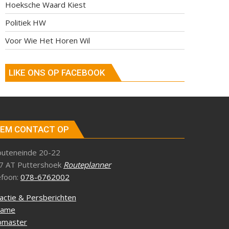
Hoeksche Waard Kiest
Politiek HW
Voor Wie Het Horen Wil
LIKE ONS OP FACEBOOK
EM CONTACT OP
outeneinde 20-22
7 AT Puttershoek
Routeplanner
efoon:
078-6762002
actie & Persberichten
lame
master