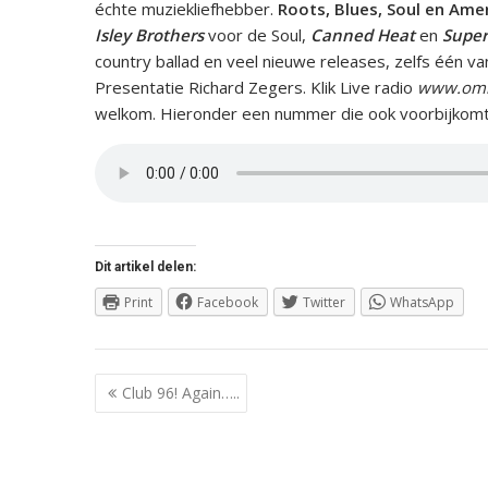
échte muziekliefhebber.
Roots, Blues, Soul en Ame
Isley Brothers
voor de Soul,
Canned Heat
en
Super
country ballad en veel nieuwe releases, zelfs één v
Presentatie Richard Zegers. Klik Live radio
www.omr
welkom. Hieronder een nummer die ook voorbijkomt
Dit artikel delen:
Print
Facebook
Twitter
WhatsApp
Berichtnavigatie
Club 96! Again…..