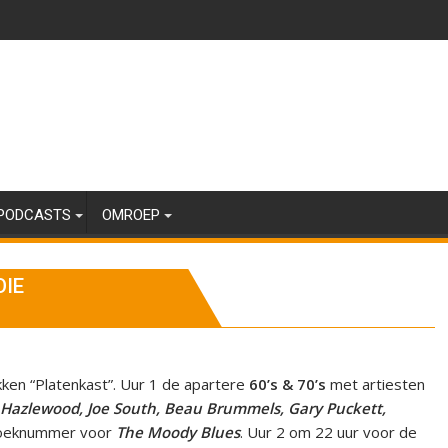
PODCASTS
OMROEP
OIE
kken “Platenkast”. Uur 1 de apartere
60’s & 70’s
met artiesten
ee Hazlewood, Joe South, Beau Brummels, Gary Puckett,
zoeknummer voor
The Moody Blues
. Uur 2 om 22 uur voor de