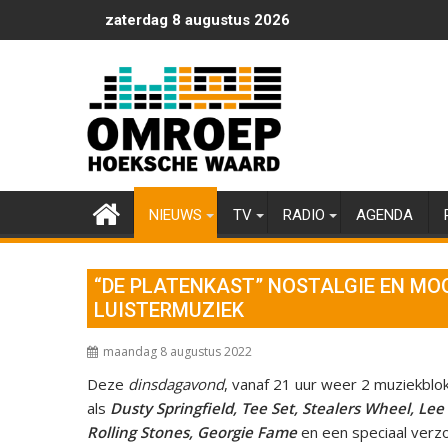
Ga
zaterdag 8 augustus 2026
naar
de
inhoud
NIEUWS
TV
RADIO
AGENDA
“DE PLATENKAST” NOSTALGIE EN MO
LUISTERMUZIEK
maandag 8 augustus 2022
Deze
dinsdagavond
, vanaf 21 uur weer 2 muziekblo
als
Dusty Springfield, Tee Set, Stealers Wheel, L
Rolling Stones, Georgie Fame
en een speciaal ver