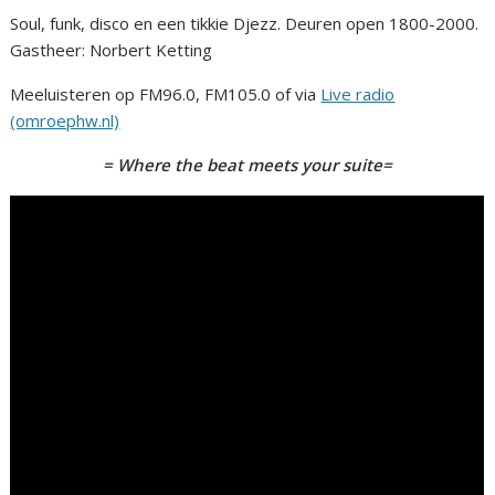
Soul, funk, disco en een tikkie Djezz. Deuren open 1800-2000.
Gastheer: Norbert Ketting
Meeluisteren op FM96.0, FM105.0 of via
Live radio
(omroephw.nl)
= Where the beat meets your suite=