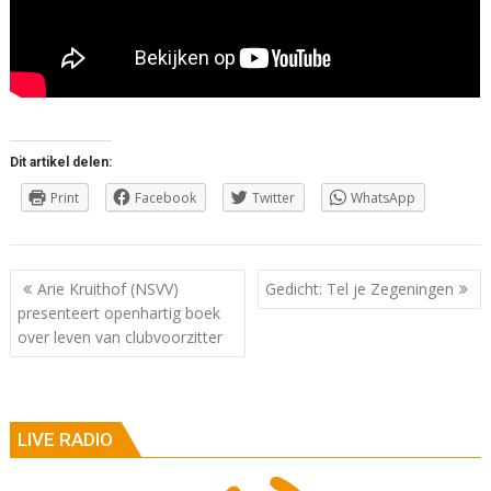
Dit artikel delen:
Print
Facebook
Twitter
WhatsApp
Berichtnavigatie
Arie Kruithof (NSVV)
Gedicht: Tel je Zegeningen
presenteert openhartig boek
over leven van clubvoorzitter
LIVE RADIO