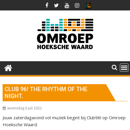
Ga
naar
de
inhoud
CLUB 96! THE RHYTHM OF THE
NIGHT.
woensdag 6 juli 2022
Jouw zaterdagavond vol muziek begint bij Club96! op Omroep
Hoeksche Waard.