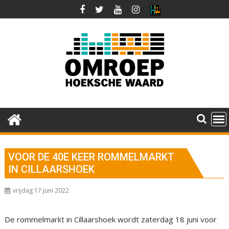
Ga
naar
de
inhoud
VOOR DE 40E KEER ROMMELMARKT
IN CILLAARSHOEK
vrijdag 17 juni 2022
De rommelmarkt in Cillaarshoek wordt zaterdag 18 juni voor