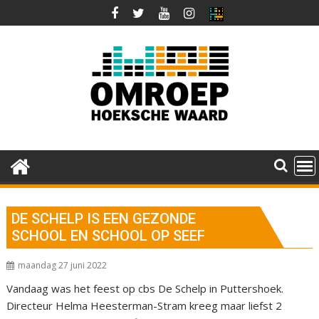
Ga
naar
de
inhoud
DE SCHELP IS EEN GEZONDE
SCHOOL EN SCHOOL OP SEEF
maandag 27 juni 2022
Vandaag was het feest op cbs De Schelp in Puttershoek.
Directeur Helma Heesterman-Stram kreeg maar liefst 2