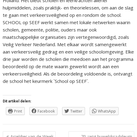
Holland. Het biedt scholen en leerkrachten allerlei
hulpmiddelen, zoals praktijk- en theorielessen, om aan de slag
te gaan met verkeersveiligheid op en rondom de school.
SCHOOL op SEEF werkt samen met lokale netwerken waarin
scholen, gemeente, politie, ouders maar ook
maatschappelijke organisaties zijn vertegenwoordigd, zoals
Veilig Verkeer Nederland. Met elkaar wordt samengewerkt
aan verkeersveilig gedrag en een veilige schoolomgeving. Elke
drie jaar worden de scholen die meedoen aan het programma
beoordeeld op de mate waarin gewerkt wordt aan een
verkeersveiligheid. Als de beoordeling voldoende is, ontvangt
de school het keurmerk `School op SEEF´.
Dit artikel delen:
Print
Facebook
Twitter
WhatsApp
Berichtnavigatie
Asieldier van de Week
70-jarig huwelijksjubileum