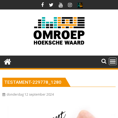
Ga
naar
de
inhoud
TESTAMENT-229778_1280
donderdag 12 september 2024