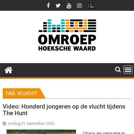
Ga
naar
de
inhoud
TAG:
VLUCHT
Video: Honderd jongeren op de vlucht tijdens
The Hunt
zondag 21 september 2025
Chaos en sensatie in