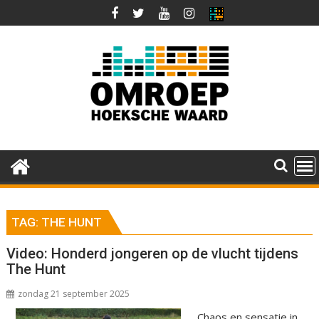
Ga
naar
de
inhoud
TAG:
THE HUNT
Video: Honderd jongeren op de vlucht tijdens
The Hunt
zondag 21 september 2025
Chaos en sensatie in