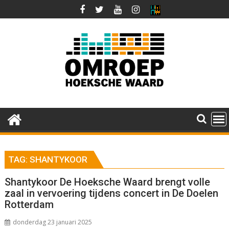
Ga
naar
de
inhoud
TAG:
SHANTYKOOR
Shantykoor De Hoeksche Waard brengt volle
zaal in vervoering tijdens concert in De Doelen
Rotterdam
donderdag 23 januari 2025