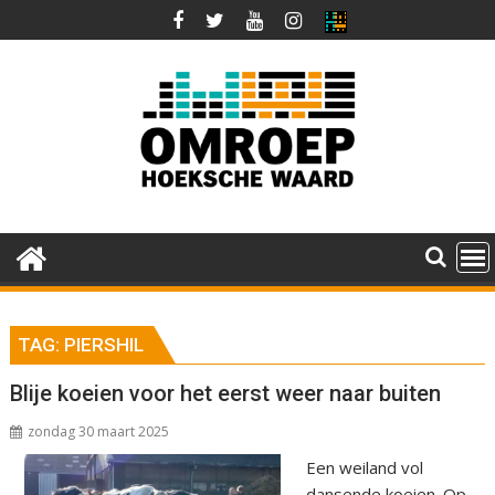
Ga
naar
de
inhoud
TAG:
PIERSHIL
Blije koeien voor het eerst weer naar buiten
zondag 30 maart 2025
Een weiland vol
dansende koeien. Op