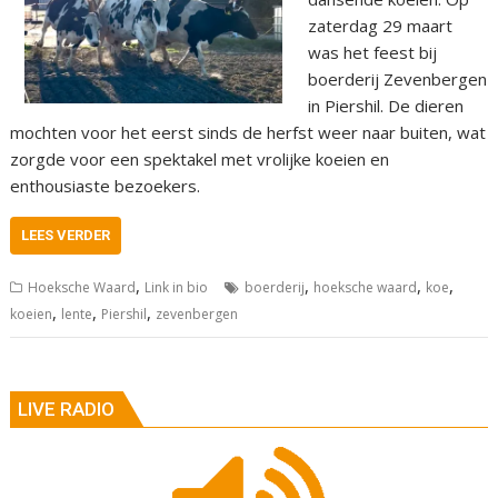
zaterdag 29 maart
was het feest bij
boerderij Zevenbergen
in Piershil. De dieren
mochten voor het eerst sinds de herfst weer naar buiten, wat
zorgde voor een spektakel met vrolijke koeien en
enthousiaste bezoekers.
LEES VERDER
,
,
,
,
Hoeksche Waard
Link in bio
boerderij
hoeksche waard
koe
,
,
,
koeien
lente
Piershil
zevenbergen
LIVE RADIO