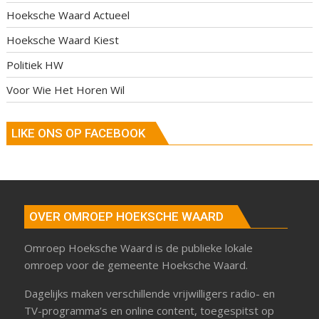
Hoeksche Waard Actueel
Hoeksche Waard Kiest
Politiek HW
Voor Wie Het Horen Wil
LIKE ONS OP FACEBOOK
OVER OMROEP HOEKSCHE WAARD
Omroep Hoeksche Waard is de publieke lokale
omroep voor de gemeente Hoeksche Waard.
Dagelijks maken verschillende vrijwilligers radio- en
TV-programma’s en online content, toegespitst op