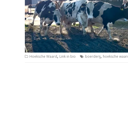
,
,
Hoeksche Waard
Link in bio
boerderij
hoeksche waar