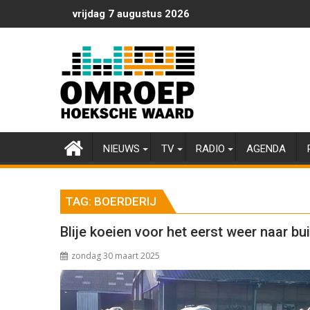
Ga
vrijdag 7 augustus 2026
naar
de
inhoud
NIEUWS
TV
RADIO
AGENDA
TAG:
BOERDERIJ
Blije koeien voor het eerst weer naar bu
zondag 30 maart 2025