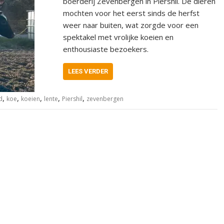
boerderij Zevenbergen in Piershil. De dieren
mochten voor het eerst sinds de herfst
weer naar buiten, wat zorgde voor een
spektakel met vrolijke koeien en
enthousiaste bezoekers.
LEES VERDER
,
,
,
,
,
d
koe
koeien
lente
Piershil
zevenbergen