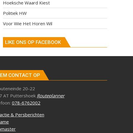
Hoeksche Waard Kiest
Politiek HW
Voor Wie Het Horen Wil
LIKE ONS OP FACEBOOK
EM CONTACT OP
outeneinde 20-22
7 AT Puttershoek
Routeplanner
efoon:
078-6762002
actie & Persberichten
lame
master