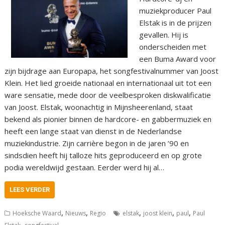
muziekproducer Paul
Elstak is in de prijzen
gevallen. Hij is
onderscheiden met
een Buma Award voor
zijn bijdrage aan Europapa, het songfestivalnummer van Joost
Klein. Het lied groeide nationaal en internationaal uit tot een
ware sensatie, mede door de veelbesproken diskwalificatie
van Joost. Elstak, woonachtig in Mijnsheerenland, staat
bekend als pionier binnen de hardcore- en gabbermuziek en
heeft een lange staat van dienst in de Nederlandse
muziekindustrie. Zijn carrière begon in de jaren ’90 en
sindsdien heeft hij talloze hits geproduceerd en op grote
podia wereldwijd gestaan. Eerder werd hij al…
LEES VERDER
,
,
,
,
,
Hoeksche Waard
Nieuws
Regio
elstak
joost klein
paul
Paul
,