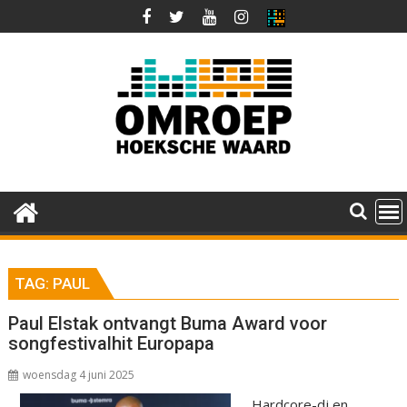
Ga
naar
de
inhoud
TAG:
PAUL
Paul Elstak ontvangt Buma Award voor
songfestivalhit Europapa
woensdag 4 juni 2025
Hardcore-dj en