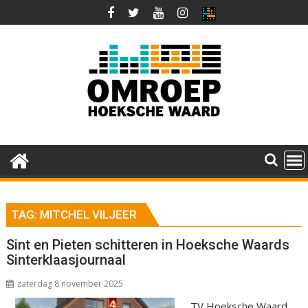
Ga
naar
de
inhoud
TAG:
MITCHEL VILJEER
Sint en Pieten schitteren in Hoeksche Waards
Sinterklaasjournaal
zaterdag 8 november 2025
TV Hoeksche Waard