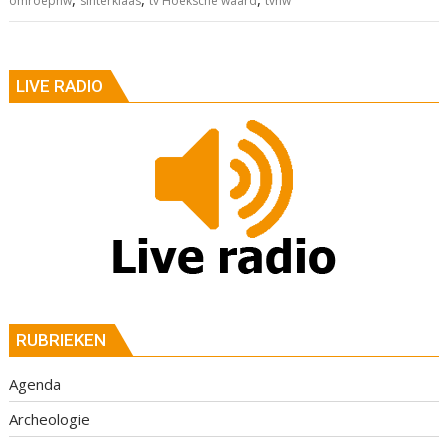
omroephw
sinterklaas
tv Hoeksche waard
tvhw
LIVE RADIO
RUBRIEKEN
Agenda
Archeologie