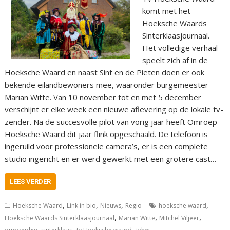
komt met het
Hoeksche Waards
Sinterklaasjournaal.
Het volledige verhaal
speelt zich af in de
Hoeksche Waard en naast Sint en de Pieten doen er ook
bekende eilandbewoners mee, waaronder burgemeester
Marian Witte. Van 10 november tot en met 5 december
verschijnt er elke week een nieuwe aflevering op de lokale tv-
zender. Na de succesvolle pilot van vorig jaar heeft Omroep
Hoeksche Waard dit jaar flink opgeschaald. De telefoon is
ingeruild voor professionele camera’s, er is een complete
studio ingericht en er werd gewerkt met een grotere cast…
LEES VERDER
,
,
,
,
Hoeksche Waard
Link in bio
Nieuws
Regio
hoeksche waard
,
,
,
Hoeksche Waards Sinterklaasjournaal
Marian Witte
Mitchel Viljeer
,
,
,