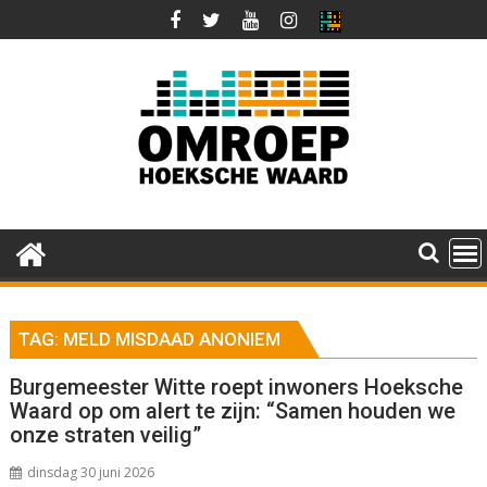
Ga
naar
de
inhoud
TAG:
MELD MISDAAD ANONIEM
Burgemeester Witte roept inwoners Hoeksche
Waard op om alert te zijn: “Samen houden we
onze straten veilig”
dinsdag 30 juni 2026