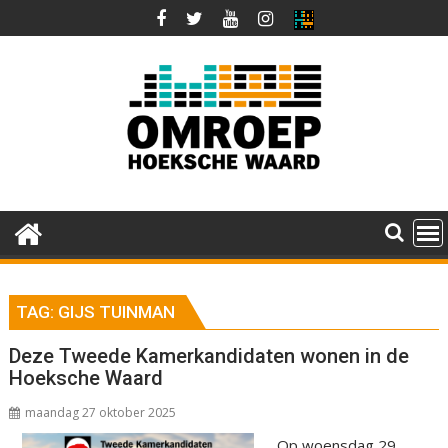
Ga
naar
de
inhoud
TAG:
GIJS TUINMAN
Deze Tweede Kamerkandidaten wonen in de
Hoeksche Waard
maandag 27 oktober 2025
Op woensdag 29