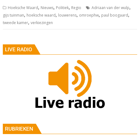
,
,
,
,
Hoeksche Waard
Nieuws
Politiek
Regio
Adriaan van der wulp
,
,
,
,
,
gijs tuinman
hoeksche waard
louwerens
omroephw
paul boogaard
,
tweede kamer
verkiezingen
LIVE RADIO
RUBRIEKEN