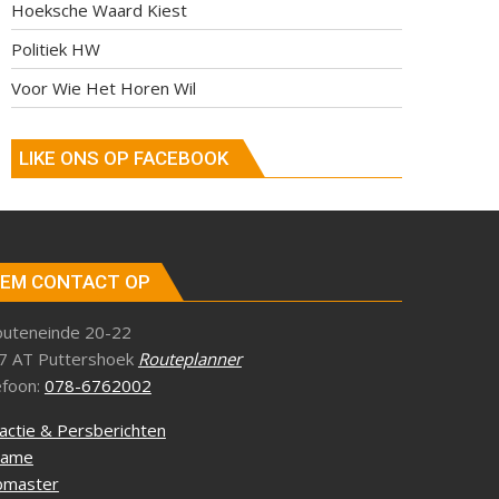
Hoeksche Waard Kiest
Politiek HW
Voor Wie Het Horen Wil
LIKE ONS OP FACEBOOK
EM CONTACT OP
outeneinde 20-22
7 AT Puttershoek
Routeplanner
efoon:
078-6762002
actie & Persberichten
lame
master