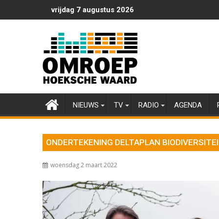
Ga
vrijdag 7 augustus 2026
naar
de
inhoud
NIEUWS
TV
RADIO
AGENDA
ONDERTEKENING DELTAPLAN BIODIVERSITE
woensdag 2 maart 2022